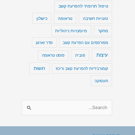
טיפול תרופתי להפרעת קשב
טעויות חשיבה
כישלון
טראומה
מיומנויות ניהוליות
מחקר
מפורסמים עם הפרעת קשב
סדר וארגון
עיצות
פוביה
פוסט טראומה
רגשות
קומורבידיות להפרעת קשב וריכוז
תעסוקה
S
e
a