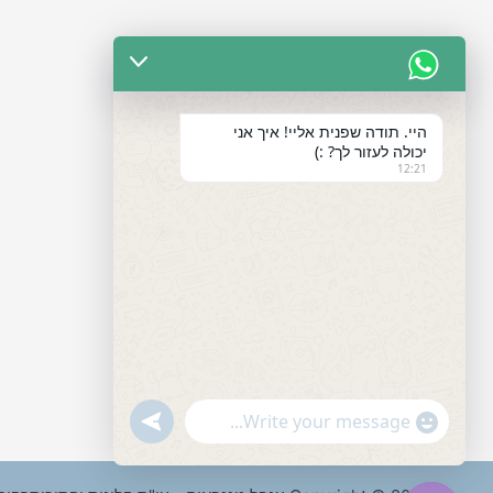
היי. תודה שפנית אליי! איך אני
יכולה לעזור לך? :)
12:21
"+chaty_settings.lang.emoji_picker+"
undefined
WhatsApp
Message