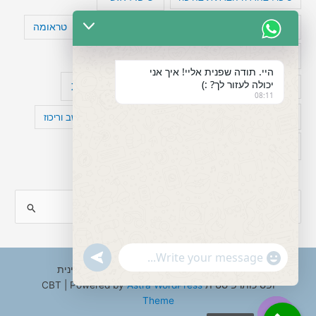
טעויות חשיבה
טיפול תרופתי להפרעת קשב
טראומה
כישלון
מיומנויות ניהוליות
מחקר
היי. תודה שפנית אליי! איך אני
יכולה לעזור לך? :)
עיצות
מפורסמים עם הפרעת קשב
סדר וארגון
08:11
פוביה
פוסט טראומה
קומורבידיות להפרעת קשב וריכוז
רגשות
תעסוקה
S
e
a
"+chaty_settings.lang.emoji_picker+"
undefined
WhatsApp
r
Copyright © 2026 ענבל טננבאום - עו"ס קלינית
Message
ופסיכותרפיסטית CBT | Powered by
Astra WordPress
c
Theme
h