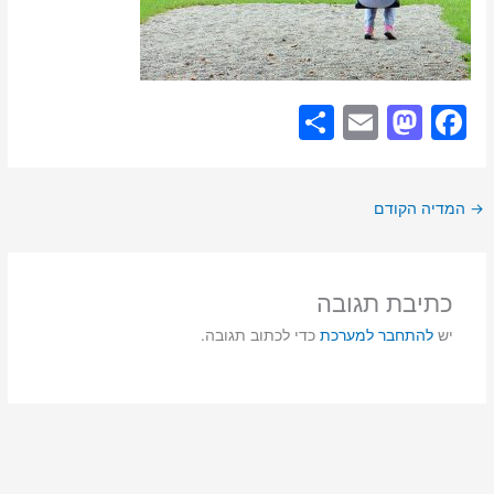
S
E
M
F
h
m
a
a
ar
ai
st
c
→
המדיה הקודם
e
l
o
e
d
b
o
o
כתיבת תגובה
n
o
יש
להתחבר למערכת
כדי לכתוב תגובה.
k