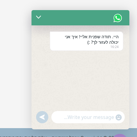
היי. תודה שפנית אליי! איך אני
יכולה לעזור לך? :)
16:24
"+chaty_settings.lang.emoji_picker+"
undefined
WhatsApp
Message