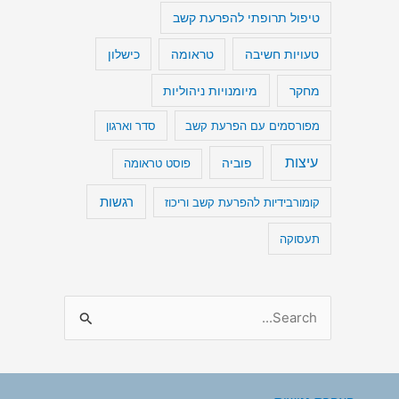
טיפול תרופתי להפרעת קשב
טעויות חשיבה
כישלון
טראומה
מיומנויות ניהוליות
מחקר
מפורסמים עם הפרעת קשב
סדר וארגון
עיצות
פוביה
פוסט טראומה
רגשות
קומורבידיות להפרעת קשב וריכוז
תעסוקה
S
e
a