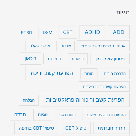
תגיות
ADHD
ADD
CBT
DSM
PTSD
אבחון הפרעת קשב וריכוז
אוטיזם
אפשר שאלה
דיכאון
ביטחון עצמי נמוך
דחיינות
ביישנות
הפרעת קשב וריכוז
הדרכת הורים
הורות
הפרעת קשב וריכוז בילדים
הפרעת קשב וריכוז והיפראקטיביות
הצלחה
חרדה
זוגיות
התמודדות בשעת משבר
וויסות רגשי
טיפול CBT בחיפה
חרדה חברתית
טיפול CBT