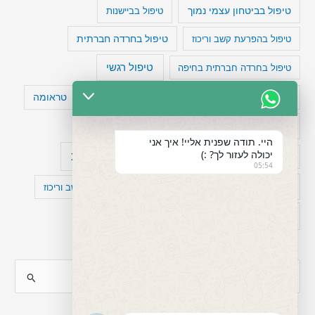
טיפול בביטחון עצמי נמוך
טיפול בביישנות
טיפול בהפרעת קשב וריכוז
טיפול בחרדה חברתית
טיפול רגשי
טיפול בחרדה חברתית בחיפה
טעויות חשיבה
טיפול תרופתי להפרעת קשב
טראומה
כישלון
מיומנויות ניהוליות
מחקר
היי. תודה שפנית אליי! איך אני
יכולה לעזור לך? :)
עיצות
מפורסמים עם הפרעת קשב
סדר וארגון
05:54
פוביה
פוסט טראומה
קומורבידיות להפרעת קשב וריכוז
רגשות
תעסוקה
S
e