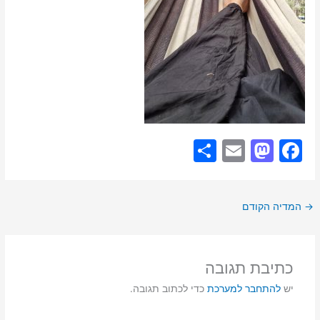
S
E
M
F
h
m
a
a
ar
ai
st
c
→
המדיה הקודם
e
l
o
e
d
b
o
o
כתיבת תגובה
n
o
יש
להתחבר למערכת
כדי לכתוב תגובה.
k