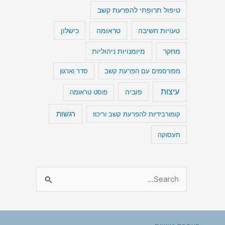
טיפול תרופתי להפרעת קשב
טעויות חשיבה
כישלון
טראומה
מיומנויות ניהוליות
מחקר
מפורסמים עם הפרעת קשב
סדר וארגון
עיצות
פוביה
פוסט טראומה
רגשות
קומורבידיות להפרעת קשב וריכוז
תעסוקה
S
e
a