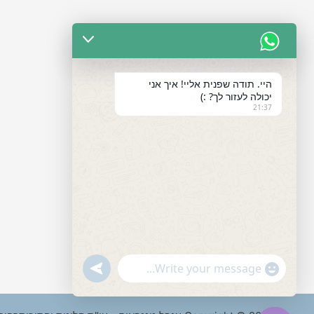
היי. תודה שפנית אליי! איך אני
יכולה לעזור לך? :)
21:37
"+chaty_settings.lang.emoji_picker+"
undefined
WhatsApp
Message