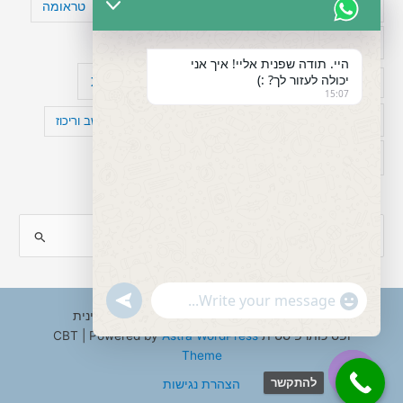
טעויות חשיבה
טיפול תרופתי להפרעת קשב
טראומה
כישלון
מיומנויות ניהוליות
מחקר
היי. תודה שפנית אליי! איך אני
יכולה לעזור לך? :)
עיצות
מפורסמים עם הפרעת קשב
סדר וארגון
15:07
פוביה
פוסט טראומה
קומורבידיות להפרעת קשב וריכוז
רגשות
תעסוקה
S
e
a
"+chaty_settings.lang.emoji_picker+"
undefined
WhatsApp
r
Copyright © 2026 ענבל טננבאום - עו"ס קלינית
Message
ופסיכותרפיסטית CBT | Powered by
Astra WordPress
c
Theme
h
להתקשר
הצהרת נגישות
f