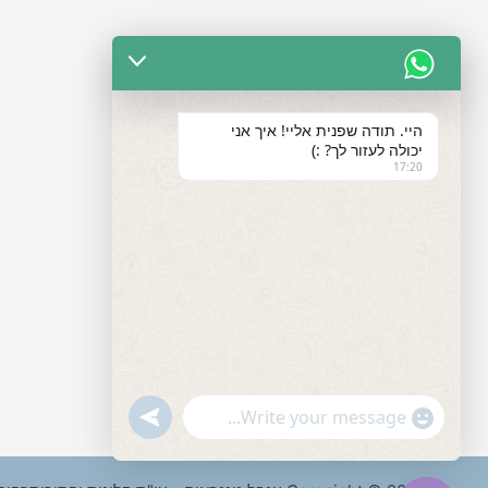
היי. תודה שפנית אליי! איך אני
יכולה לעזור לך? :)
17:20
"+chaty_settings.lang.emoji_picker+"
undefined
WhatsApp
Message