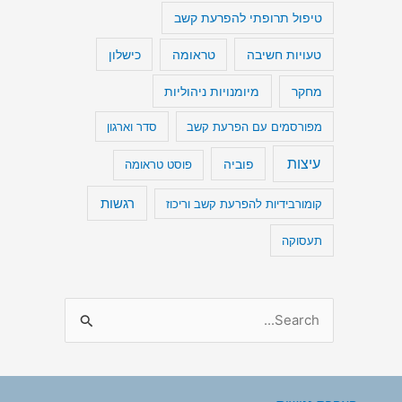
טיפול תרופתי להפרעת קשב
טעויות חשיבה
כישלון
טראומה
מיומנויות ניהוליות
מחקר
מפורסמים עם הפרעת קשב
סדר וארגון
עיצות
פוביה
פוסט טראומה
רגשות
קומורבידיות להפרעת קשב וריכוז
תעסוקה
S
e
a