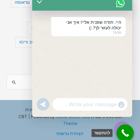
טעויות חשיבה
טיפול תרופתי להפרעת קשב
טראומה
כישלון
מיומנויות ניהוליות
מחקר
היי. תודה שפנית אליי! איך אני
יכולה לעזור לך? :)
עיצות
מפורסמים עם הפרעת קשב
סדר וארגון
19:56
פוביה
פוסט טראומה
קומורבידיות להפרעת קשב וריכוז
רגשות
תעסוקה
S
e
a
"+chaty_settings.lang.emoji_picker+"
undefined
WhatsApp
r
Copyright © 2026 ענבל טננבאום - עו"ס קלינית
Message
ופסיכותרפיסטית CBT | Powered by
Astra WordPress
c
Theme
h
להתקשר
הצהרת נגישות
f