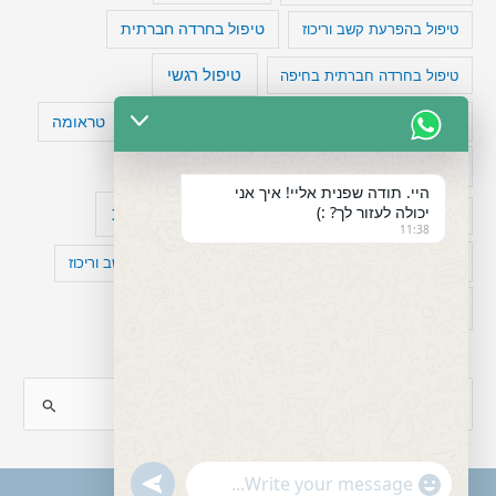
טיפול בהפרעת קשב וריכוז
טיפול בחרדה חברתית
טיפול רגשי
טיפול בחרדה חברתית בחיפה
טעויות חשיבה
טיפול תרופתי להפרעת קשב
טראומה
כישלון
מיומנויות ניהוליות
מחקר
היי. תודה שפנית אליי! איך אני
יכולה לעזור לך? :)
עיצות
מפורסמים עם הפרעת קשב
סדר וארגון
11:38
פוביה
פוסט טראומה
קומורבידיות להפרעת קשב וריכוז
רגשות
תעסוקה
S
e
a
"+chaty_settings.lang.emoji_picker+"
undefined
WhatsApp