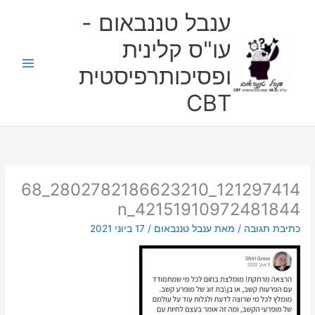
ילוג
ענבל טננבאום -
תוכן
עו"ס קלינית
ופסיכותרפיסטית
CBT
121297414_2802782186623210_68
42151910972481844_n
כתיבת תגובה
/ מאת
ענבל טננבאום
/
17 ביוני 2021