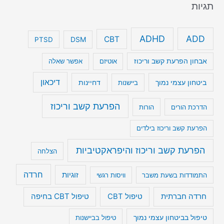
תגיות
ADHD
ADD
CBT
DSM
PTSD
אבחון הפרעת קשב וריכוז
אוטיזם
אפשר שאלה
דיכאון
ביטחון עצמי נמוך
דחיינות
ביישנות
הפרעת קשב וריכוז
הדרכת הורים
הורות
הפרעת קשב וריכוז בילדים
הפרעת קשב וריכוז והיפראקטיביות
הצלחה
חרדה
זוגיות
התמודדות בשעת משבר
וויסות רגשי
טיפול CBT בחיפה
חרדה חברתית
טיפול CBT
טיפול בביטחון עצמי נמוך
טיפול בביישנות