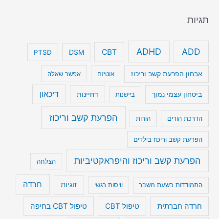
תגיות
ADHD
ADD
CBT
DSM
PTSD
אבחון הפרעת קשב וריכוז
אוטיזם
אפשר שאלה
דיכאון
ביטחון עצמי נמוך
דחיינות
ביישנות
הפרעת קשב וריכוז
הדרכת הורים
הורות
הפרעת קשב וריכוז בילדים
הפרעת קשב וריכוז והיפראקטיביות
הצלחה
חרדה
זוגיות
התמודדות בשעת משבר
וויסות רגשי
טיפול CBT בחיפה
חרדה חברתית
טיפול CBT