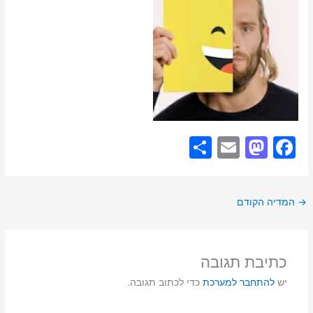
S
E
M
F
h
m
a
a
ar
ai
st
c
→
המדיה הקודם
e
l
o
e
d
b
o
o
כתיבת תגובה
n
o
יש
להתחבר למערכת
כדי לכתוב תגובה.
k