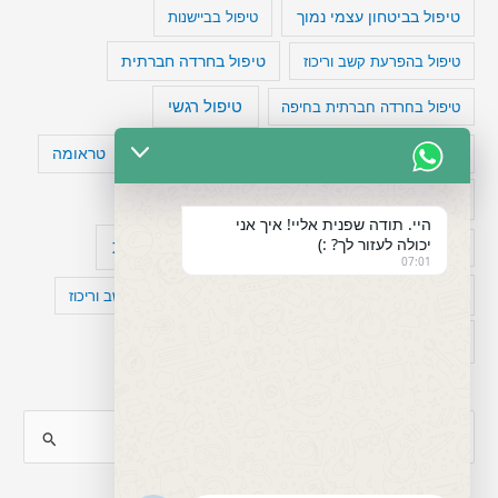
טיפול בביטחון עצמי נמוך
טיפול בביישנות
טיפול בהפרעת קשב וריכוז
טיפול בחרדה חברתית
טיפול רגשי
טיפול בחרדה חברתית בחיפה
טעויות חשיבה
טיפול תרופתי להפרעת קשב
טראומה
כישלון
מיומנויות ניהוליות
מחקר
היי. תודה שפנית אליי! איך אני
יכולה לעזור לך? :)
עיצות
מפורסמים עם הפרעת קשב
סדר וארגון
07:01
פוביה
פוסט טראומה
קומורבידיות להפרעת קשב וריכוז
רגשות
תעסוקה
S
e