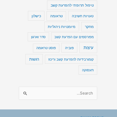
טיפול תרופתי להפרעת קשב
טעויות חשיבה
כישלון
טראומה
מיומנויות ניהוליות
מחקר
מפורסמים עם הפרעת קשב
סדר וארגון
עיצות
פוביה
פוסט טראומה
רגשות
קומורבידיות להפרעת קשב וריכוז
תעסוקה
S
e
a