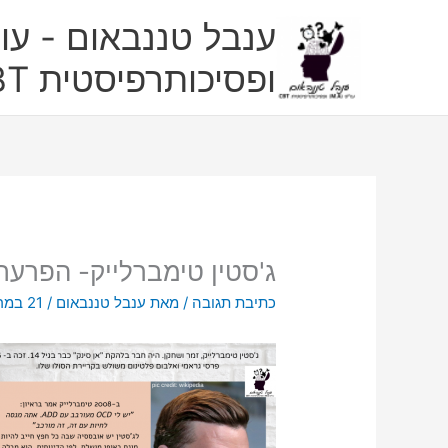
ילוג
ענבל טננבאום - עו"
תוכן
ופסיכותרפיסטית CBT
ג'סטין טימברלייק- הפרע
כתיבת תגובה
/ מאת
ענבל טננבאום
/
21 במרץ 2022