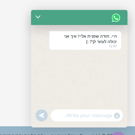
היי. תודה שפנית אליי! איך אני
יכולה לעזור לך? :)
12:47
"+chaty_settings.lang.emoji_picker+"
undefined
WhatsApp
Message