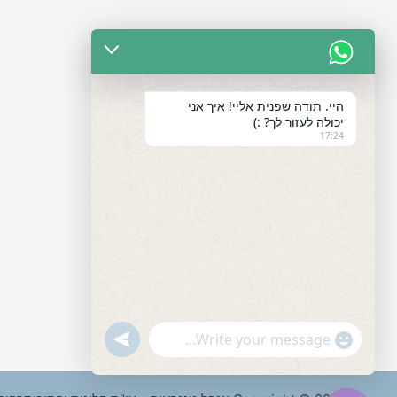
היי. תודה שפנית אליי! איך אני
יכולה לעזור לך? :)
17:24
"+chaty_settings.lang.emoji_picker+"
undefined
WhatsApp
Message