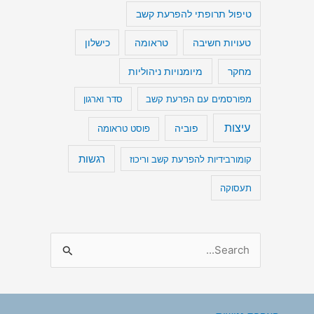
טיפול תרופתי להפרעת קשב
טעויות חשיבה
כישלון
טראומה
מיומנויות ניהוליות
מחקר
מפורסמים עם הפרעת קשב
סדר וארגון
עיצות
פוביה
פוסט טראומה
רגשות
קומורבידיות להפרעת קשב וריכוז
תעסוקה
S
e
a