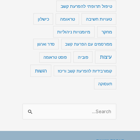
טיפול תרופתי להפרעת קשב
טעויות חשיבה
כישלון
טראומה
מיומנויות ניהוליות
מחקר
מפורסמים עם הפרעת קשב
סדר וארגון
עיצות
פוביה
פוסט טראומה
רגשות
קומורבידיות להפרעת קשב וריכוז
תעסוקה
S
e
a