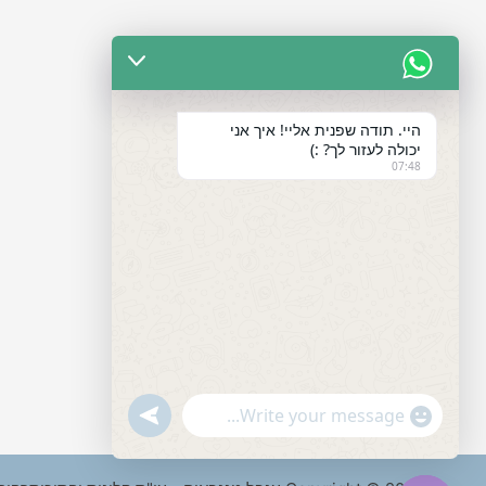
היי. תודה שפנית אליי! איך אני
יכולה לעזור לך? :)
07:48
"+chaty_settings.lang.emoji_picker+"
undefined
WhatsApp
Message