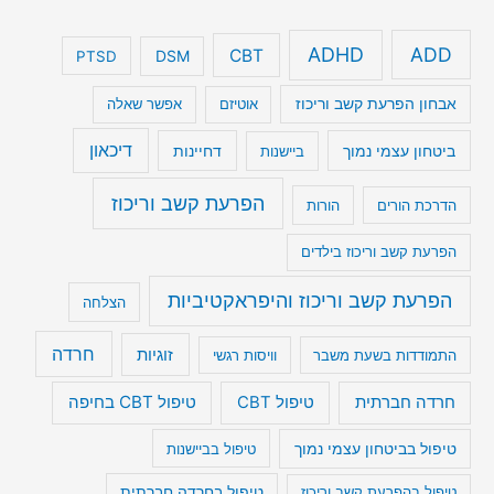
ADHD
ADD
CBT
DSM
PTSD
אבחון הפרעת קשב וריכוז
אוטיזם
אפשר שאלה
דיכאון
ביטחון עצמי נמוך
דחיינות
ביישנות
הפרעת קשב וריכוז
הדרכת הורים
הורות
הפרעת קשב וריכוז בילדים
הפרעת קשב וריכוז והיפראקטיביות
הצלחה
חרדה
זוגיות
התמודדות בשעת משבר
וויסות רגשי
טיפול CBT בחיפה
חרדה חברתית
טיפול CBT
טיפול בביטחון עצמי נמוך
טיפול בביישנות
טיפול בהפרעת קשב וריכוז
טיפול בחרדה חברתית