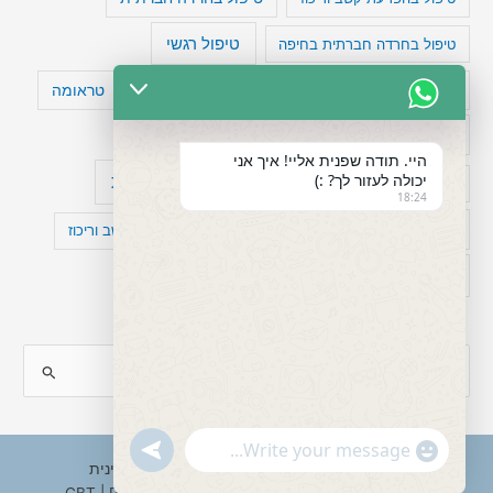
טיפול רגשי
טיפול בחרדה חברתית בחיפה
טעויות חשיבה
טיפול תרופתי להפרעת קשב
טראומה
כישלון
מיומנויות ניהוליות
מחקר
היי. תודה שפנית אליי! איך אני
יכולה לעזור לך? :)
עיצות
מפורסמים עם הפרעת קשב
סדר וארגון
18:24
פוביה
פוסט טראומה
קומורבידיות להפרעת קשב וריכוז
רגשות
תעסוקה
S
e
a
"+chaty_settings.lang.emoji_picker+"
undefined
WhatsApp
r
Copyright © 2026 ענבל טננבאום - עו"ס קלינית
Message
ופסיכותרפיסטית CBT | Powered by
Astra WordPress