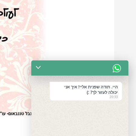
היי. תודה שפנית אליי! איך אני
יכולה לעזור לך? :)
20:33
S
E
M
F