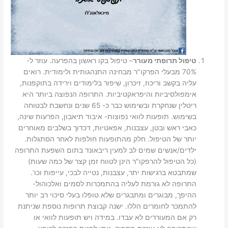
טיפול תרופתי מעורר
– טיפול בקו ראשון בהפרעה. עוזר ל-
70% מבעלי הפרקו"ר מבחינה התנהגותית ולימודית. רואים
עליה בקשב וריכוז, זיכרון, שיפור בלימודים וירידה בתוקפנות,
אימפולסיביות והיפראקטיביות. התרופה הנפוצה ביותר היא
ריטלין שנחקרת ובשימוש כבר כ- 65 שנים ונחשבת לבטוחה
בשימוש. תופעות לוואי נפוצות- איבוד תיאבון, הפרעות שינה,
כאבי ראש ובטן, עצבנות, אפאטיות, דכדוך בשלבים מאוחרים
יותר של הטיפול. חלק מהתופעות חולפות לאחר הסתגלות.
ילדים/אנשים שמים לב למעין ריבאונד בתום השפעת התרופה
(כל הטיפול להרפקו"ר הינן לטווח זמן קצר של כמה שעות)
שמתבטא ברגישות יתר, עצבנות, נטייה לבכי, עייפות וכו'.
התרופה לא גורמת לעליה בהתמכרות לסמים ואלכוהול-
ההיפך, מבוגרים ומתבגרים שלא טופלו בעלי סיכוי רב יותר
להתמכר לחומרים הללו. ישנה קבוצת תרופות נוספת שניתנת
רק אם המעוררים לא עבדו. במידה ויש תופעות לוואי או