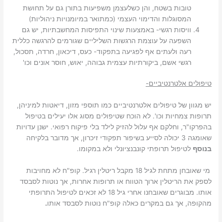
טובות בשטח, והן כשלעצמן משפיעות בתורן גם על תחושת
המסוגלות והדימוי העצמי (כמתואר במיומנויות ניהוליות)
וויסות רגשי- באמצעות שינוי התפיסות המחשבתיות, יש גם
השפעה על עוצמת הרגשות השליליים שגורמים להרגשה כללית
רעה ולעתים אף לפגיעה בתפקוד- כעס, דיכאון, חרדה, תסכול,
רגשי אשם, ביקורתיות עצמית גבוהה, יאוש, חוסר אונים וכו'
טיפולים אלטרנטיביים-
יש מגוון של טיפולים אלטרנטיביים כמו תוספי מזון, דיאטות למיניהן,
תרופות צמחיות וכו'. לא הוכח שטיפולים מסוג אלו יעילים בטיפול
בהפרקו"ר, וחלקם אף עלול להזיק לילד בלי פיקוח רפואי. ישנן עדויות
שאומגה 3 יכולה לסייע בשיפור תפקודי זיכרון, אך מדובר בלקיחה
בנוסף
לטיפול תרופתי קונבנציונלי ולא במקומו.
מי שאובחן מתחת לגיל 18 מקבל ריטלין רגיל. קופ"ח לא מחויבות
לספק את הריטלין ארוך הטווח או תרופות אחרות, אך נוטות לסבסד
אותו. מבוגרים שאובחנו אחרי גיל 18 לא זכאים לטיפול התרופתי
מהקופה, אך גם במקרים כאלה קופ"ח נוטות לסבסד אותו
.