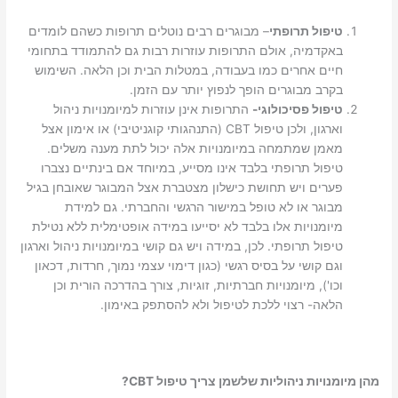
טיפול תרופתי
– מבוגרים רבים נוטלים תרופות כשהם לומדים
באקדמיה, אולם התרופות עוזרות רבות גם להתמודד בתחומי
חיים אחרים כמו בעבודה, במטלות הבית וכן הלאה. השימוש
בקרב מבוגרים הופך לנפוץ יותר עם הזמן.
טיפול פסיכולוגי-
התרופות אינן עוזרות למיומנויות ניהול
וארגון, ולכן טיפול CBT (התנהגותי קוגניטיבי) או אימון אצל
מאמן שמתמחה במיומנויות אלה יכול לתת מענה משלים.
טיפול תרופתי בלבד אינו מסייע, במיוחד אם בינתיים נצברו
פערים ויש תחושת כישלון מצטברת אצל המבוגר שאובחן בגיל
מבוגר או לא טופל במישור הרגשי והחברתי. גם למידת
מיומנויות אלו בלבד לא יסייעו במידה אופטימלית ללא נטילת
טיפול תרופתי. לכן, במידה ויש גם קושי במיומנויות ניהול וארגון
וגם קושי על בסיס רגשי (כגון דימוי עצמי נמוך, חרדות, דכאון
וכו'), מיומנויות חברתיות, זוגיות, צורך בהדרכה הורית וכן
הלאה- רצוי ללכת לטיפול ולא להסתפק באימון.
מהן מיומנויות ניהוליות שלשמן צריך טיפול CBT?