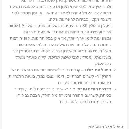
שהתרופה לא עוזרת מספיק, ניתן לפנות בחזרה לרופא
ולהתייעץ עימו לגבי שינוי מינון או סוג תרופה. לפעמים נטילת
תרופה עם האוכל עוזרת לאיבוד התיאבון או זמן מספק לפני
השינה מקטין סבירות להפרעות שינה.
ריטלין וריטלין SR הם היחידים בסל תרופות, וריטלין LA לטווח
ארוך וקונצרטה עם פחות תופעות לוואי פעמים רבות
ומשפיעות לזמן ארוך יותר, אך אינן בסל תרופות. קופ"ח רבות
נותנות הנחה על התרופות האלה ואחרות למי שיש ביטוח
משלים. יש גם תרופות שניתן לרכוש באופן פרטי ומחירן יקר
משמעותי.
(המידע לגבי טיפול תרופתי לקוח מאתר משרד
הבריאות).
טיפול פסיכולוגי
– קבלת כלים להתמודדות עם ההשלכות של
ההרקו"ר- קשרים חברתיים, דימוי עצמי נמוך, בעיות התנהגות,
דיכאונות וחרדה, וויסות רגשי וכו'
הדרכת הורים וגורמי חינוך-
שינויים בסביבת לימוד, מיקום
בכיתה, קשר עם ההורה והמורה מול הילד, הצבת גבולות,
משוב, מחברת קשר להורים וכו'
טיפול אצל מבוגרים-