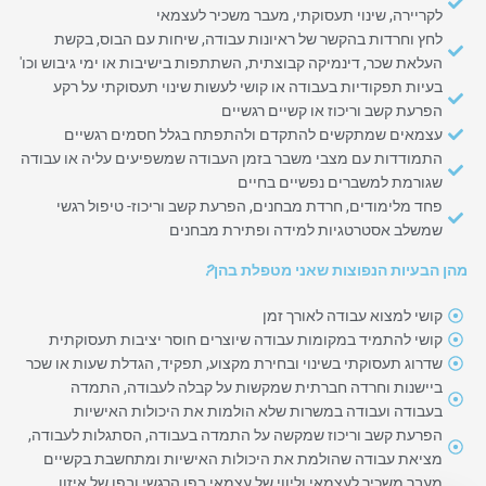
לקריירה, שינוי תעסוקתי, מעבר משכיר לעצמאי
לחץ וחרדות בהקשר של ראיונות עבודה, שיחות עם הבוס, בקשת
העלאת שכר, דינמיקה קבוצתית, השתתפות בישיבות או ימי גיבוש וכו'
בעיות תפקודיות בעבודה או קושי לעשות שינוי תעסוקתי על רקע
הפרעת קשב וריכוז או קשיים רגשיים
עצמאים שמתקשים להתקדם ולהתפתח בגלל חסמים רגשיים
התמודדות עם מצבי משבר בזמן העבודה שמשפיעים עליה או עבודה
שגורמת למשברים נפשיים בחיים
פחד מלימודים, חרדת מבחנים, הפרעת קשב וריכוז- טיפול רגשי
שמשלב אסטרטגיות למידה ופתירת מבחנים
מהן הבעיות הנפוצות שאני מטפלת בהן?
קושי למצוא עבודה לאורך זמן
קושי להתמיד במקומות עבודה שיוצרים חוסר יציבות תעסוקתית
שדרוג תעסוקתי בשינוי ובחירת מקצוע, תפקיד, הגדלת שעות או שכר
ביישנות וחרדה חברתית שמקשות על קבלה לעבודה, התמדה
בעבודה ועבודה במשרות שלא הולמות את היכולות האישיות
הפרעת קשב וריכוז שמקשה על התמדה בעבודה, הסתגלות לעבודה,
מציאת עבודה שהולמת את היכולות האישיות ומתחשבת בקשיים
מעבר משכיר לעצמאי וליווי של עצמאי בפן הרגשי ובפן של איזון