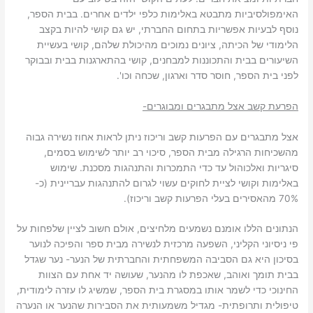
האימפולסיביות מתבטא באלימות כלפי ילדים אחרים. בבית הספר,
נוסף לבעיות אפשריות בתחום החברתי, יש גם קושי להיות בקצב
הלימודי של הכיתה, ציונים נמוכים מהיכולת שלהם, קושי בעשיית
השיעורים בבית והתכוננות למבחנים, קושי בהתארגנות בבית ובבוקר
לפני בית הספר, חוסר סדר וארגון, שכחה וכו'.
הפרעת קשב אצל מתבגרים ומבוגרים-
אצל מתבגרים עם הפרעות קשב וריכוז ניתן לראות אחוז נשירה גבוה
מהשכיחות הרגילה מבית הספר, סיכוי רב יותר לשימוש בסמים,
סיגריות ואלכוהול עד כדי התמכרות והתנהגות מסכנת. שימוש
באלימות וקושי לציית לחוקים עשוי לגרום להתנהגות עבריינית (כ-
70% מהאסירים בעלי הפרעות קשב וריכוז).
הנתונים הללו אומנם נשמעים מלחיצים, אולם חשוב לציין שלפחות על
פי ניסיוני הקליני, השפעה מרכזית לנשירה מבית ספר והפיכה לנוער
בסיכון היא גם הסביבה המשפחתית והחברתית של הנער- נער שגדל
בבית תומך ואוהב, שאכפת לו מהנער, שעושה יד אחת עם הצוות
החינוכי כדי לשמר אותו במסגרת בית הספר, שמשיג לו עזרה לימודית,
טיפולית ותרופתית- מגדיל משמעותית את הסבירות שהנער או הנערה