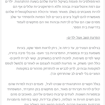
האימפולסיביות פוגמת בשיקול הדעת שלהם בשעת ההתנהגות. ילדים
עם רמת אינטליגנציה גבוהה וללא היפראקטיביות עלולים אף הם
להיות מאובחנים בשלב מאוחר מאחר והיכולת האינטלקטואלית שלהם
מאפשרת להם לקבל ציונים בינוניים לכל הפחות ולהסתדר עד שלב
מסוים שבו הם עולים לכיתות גבוהות ואז הם מתקשים לעמוד
בדרישות בית הספר.
הפרעת קשב אצל ילדים-
בגילאים הצעירים, עד כיתה א', ניתן לראות חוסר שקט, בעיות
משמעת בבית ובמסגרת, התפרצויות בכי וזעם- גם בלי סיבה ברורה,
קושי לסיים משימות, לחכות לתורם במשחקים, קושי לציית לחוקים-
כולל חוקי משחק, אי מודעות לסכנות לעצמם או לאחרים (למשל לטפס
למקומות גבוהים, לרוץ לכביש או להתרחק מההורים במקומות
המוניים בלי לשים לב שהתרחקו וכו').
בגלל הקשיים ההתנהגותיים שצוינו לעיל, פעמים רבות למרות שהם
יכולים להיות חברותיים מאוד, הם מתקשים בפן החברתי, המשפחתי
ובמסגרות השונות. לעתים קרובות כועסים עליהם, מאוכזבים מהם
והם חשים חוויות אי הצלחה, כישלון ובדידות, קושי בפיתוח מיומנויות
חברתיות ומציאת חברים. לעתים הקושי הזה בשילוב עם