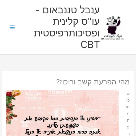
ילוג
ענבל טננבאום -
תוכן
עו"ס קלינית
ופסיכותרפיסטית
CBT
מהי הפרעת קשב וריכוז?
ש
כי
חו
ת
ה
פ
ר