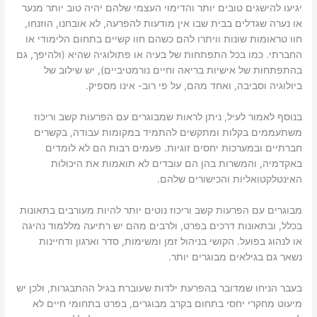
יגיעו להישגים טובים יותר והדימוי העצמי שלהם יהיה טוב יותר מנער
או נערה שגדלים בבית שבו אין מודעות להפרעה, לא אובחנו, הוזנחו,
חוו טראומות שונות וויתרו להם כשהם חוו קשיים בתחום הלימודי או
החברתי. כמו בכל התפתחות של בעיה או פתולוגיה שהיא (ולהיפך, גם
בהתפתחות של אישיות בריאה וחיים נורמטיביים), יש שילוב של
ביולוגיה וסביבה, ואחד מהם, על פי רוב- אינו מספיק.
בנוסף לאמור לעיל, ניתן לראות שמבוגרים עם הפרעות קשב וריכוז
משתעממים בקלות ומתקשים להתמיד במקומות עבודה, בקשרים
חברתיים ובמערכות יחסים זוגיות. פעמים רבות הם לא לומדים
באקדמיה, והמשרות בהן הם עובדים לא תואמות את היכולות
האינטלקטואליות והכישורים שלהם.
מבוגרים עם הפרעות קשב וריכוז נוטים יותר להיות מעורבים בתאונות
בכלל, ובתאונות דרכים בפרט, ולרבים מהם יש רתיעה מללמוד נהיגה
או לנהוג בפועל. הקושי בניהול זמן ומשימות, סדר וארגון ודחיינות
נשאר גם בגילאים מבוגרים יותר.
בעבר הניחו שמדובר בהפרעת ילדות שעוברת בגיל ההתבגרות, ולכן יש
מיעוט מחקרי יחסי בתחום בקרב מבוגרים, בפרט בתחומי חיים לא