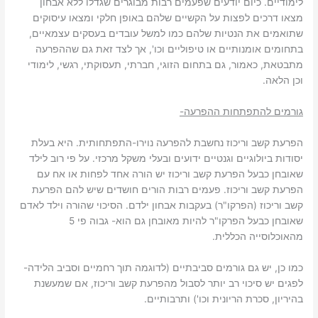
לימודיים. כיום יודעים שפעמים רבות מבוגרים שגדלו ללא אבחון
מצאו דרכים לפצות על הקשיים שלהם באופן חלקי ומצאו עיסוקים
שתואמים את הנטיות שלהם כמו למשל עובדים בעסקים עצמאיים,
בתחומים אומנותיים או טיפוליים וכו', אך לצד זאת גם שההפרעה
מתבטאת, כאמור, גם בתחום הזוגי, חברתי, תעסוקתי, רגשי, לימודי
וכן הלאה.
גורמים להתפתחות ההפרעה-
הפרעת קשב וריכוז נחשבת להפרעה נוירו-התפתחותית. היא בעלת
יסודות ביולוגיים וגנטיים ידועים ובעלי משקל מרכזי. על פי רוב לילד
שאובחן כבעל הפרעת קשב וריכוז יש הורה אחד לפחות או אח עם
הפרעת קשב וריכוז. פעמים רבות הורים חושדים שיש להם הפרעת
קשב וריכוז (הפרקו"ר) בעקבות אבחון ילדם. הסיכוי שהורה וילד לאדם
שאובחן כבעל הפרקו"ר להיות מאובחן גם הוא- גבוה פי 5
מהאוכלוסייה הכללית.
כמו כן, יש גם גורמים סביבתיים (לדוגמה תוך רחמיים וסביב הלידה-
לפגים יש סיכוי רב יותר לסבול מהפרעת קשב וריכוז, אם שמעשנת
בהיריון, סכרת הריונית וכו') ותרבותיים.