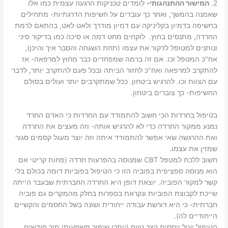
2.
המישור ההתנהגותי-
לומדים טכניקות הרגעה עצמית כמו אלו
שאמנה בהמשך, ואחר כך עובדים על חשיפות הדרגתיות- מתחילים
בחשיפה בדמיון בקליניקה עם דמיון מודרך ולאט לאט, בהתאם לרמת
החרדה, מתנסים בחוץ. לוקחים מחט דמה או סיכה כמו בדיקור סיני
ונותנים למטופל לדקור את עצמו (תחת השגחה והסבר איך והיכן),
אח"כ המטפל וכו. אם זה ברמה שמפחדים כבר מחוץ למרפאה- אז
להתקרב למרפאה ואח"כ לחזור הביתה ובכל פעם להתקרב יותר, לדבר
עם הצוות וכו. להרגיש ביטחון. ככל שמתקרבים יותר ועולים בסולם
החשיפות- כך צוברים ביטחון.
בטיפול בחרדות הכי חשוב להתמודד עם החרדות כי האדם החרד
נמנע ממקור החרדה כדי לא להרגיש אותה- וזה מעצים את החרדה
ואת ההרגשה שאי אפשר להתמודד איתה וזה יוצר מעגל קסמים סגור
שמזין את עצמו.
חשוב ללכת למטפל CBT שמנוסה בהפרעות חרדה (פחות קריטי אם
הוא מנוסה ספציפית בפוביה הזו כי הטיפול בפוביות דומה בכולם בלי
קשר למקור הפוביה. יוצאת דופן היא החרדה החברתית שבעבר הייתה
שייכת לקבוצת הפוביות ונקראת בספרות בחלק מהמקרים גם פוביה
חברתית- כי היא דורשת עבודה ייחודית ושונה בשל החסמים והקשיים
הייחודיים לה).
הטיפול יעיל ויחסית קצר טווח (ייתכן שיפור משמעותי תוך חודשים