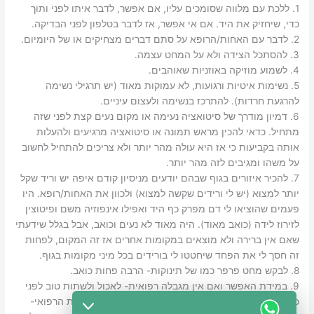
1. ללכת עם מלווה שסומכים עליו, אם אפשר, לדבר איתו לפני ותוך
כדי, שיחזיק את היד. אם אי אפשר, אז לדבר בטלפון לפני הבדיקה.
2. לדבר עם האחות/הרופא על סתם דברים מצחיקים או של היומיום.
3. להסתכל הצידה ולא על המחט עצמה.
4. לשמוע מוזיקה באוזניות שאוהבים.
5. נשימות איטיות ורגועות, לא עמוקות מאוד (יש תרגילי נשימה
להרגעת חרדות). להתרכז בנשימה ולעצום עיניים.
6. דמיון מודרך של סיטואציה נעימה או מקום נעים קצת לפני שזה
מתחיל. כדאי להכין מראש תמונה או סיטואציה מרגיעים ולהעלות
אותה בקביעות כי אז היא עולה מהר יותר ולא צריכים להתחיל לחשוב
על משהו ומגיבים לזה מהר יותר.
7. להכיר איזורים בגוף שבהם יודעים מניסיון קודם איפה יש וריד שקל
יותר למצוא (יש לי ורידים שקשה למצוא) ולכוון את האחות/רופא. היו
פעמים שהוציאו לי דם מפרק כף היד ואפילו אינפוזיה משם ופיטוצין
לזירוז לידה (כואב מאוד). היה מאוד לא נעים וכואב, אבל בגלל שידעתי
שאם אין ברירה ולא מוצאים במקומות אחרים אז זה המקום, לפחות
זה חסך לי את הפחד שיחטטו לי בורידים בכל מיני מקומות בגוף.
8. לבקש מחט פרפר כמו של תינוקות- הרבה פחות כואב.
9. במידת האפשר ואם אין מגבלה רפואית- לאכול ולשתות טוב לפני
כדי לא להרגיש סחרחורות ובגלל שלפי מה שהבנתי מהוות הרפואי-