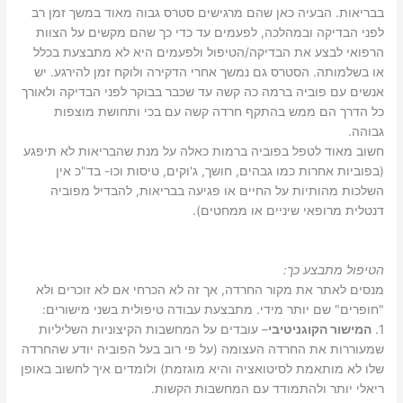
בבריאות. הבעיה כאן שהם מרגישים סטרס גבוה מאוד במשך זמן רב
לפני הבדיקה ובמהלכה, לפעמים עד כדי כך שהם מקשים על הצוות
הרפואי לבצע את הבדיקה/הטיפול ולפעמים היא לא מתבצעת בכלל
או בשלמותה. הסטרס גם נמשך אחרי הדקירה ולוקח זמן להירגע. יש
אנשים עם פוביה ברמה כה קשה עד שכבר בבוקר לפני הבדיקה ולאורך
כל הדרך הם ממש בהתקף חרדה קשה עם בכי ותחושת מוצפות
גבוהה.
חשוב מאוד לטפל בפוביה ברמות כאלה על מנת שהבריאות לא תיפגע
(בפוביות אחרות כמו גבהים, חושך, ג'וקים, טיסות וכו- בד"כ אין
השלכות מהותיות על החיים או פגיעה בבריאות, להבדיל מפוביה
דנטלית מרופאי שיניים או ממחטים).
הטיפול מתבצע כך:
מנסים לאתר את מקור החרדה, אך זה לא הכרחי אם לא זוכרים ולא
"חופרים" שם יותר מידי. מתבצעת עבודה טיפולית בשני מישורים:
1.
המישור הקוגניטיבי
– עובדים על המחשבות הקיצוניות השליליות
שמעוררות את החרדה העצומה (על פי רוב בעל הפוביה יודע שהחרדה
שלו לא מותאמת לסיטואציה והיא מוגזמת) ולומדים איך לחשוב באופן
ריאלי יותר ולהתמודד עם המחשבות הקשות.