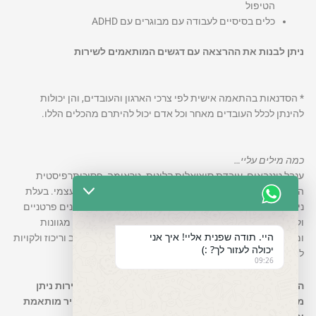
הטיפול
כלים בסיסיים לעבודה עם מבוגרים עם ADHD
ניתן לבנות את ההרצאה עם דגשים המותאמים לשירות
* הסדנאות בהתאמה אישית לפי צרכי הארגון והעובדים, והן יכולות
להינתן לכלל העובדים מאחר וכל אדם יכול להיתרם מהכלים הללו.
כמה מילים עליי…
ענבל טננבאום, עובדת סוציאלית קלינית- טראומה, פסיכותרפיסטית
התנהגותית- קוגניטיבית CBT ובעלת הפרעת קשב וריכוז בעצמי. בעלת
ניסיון רב במגזר הציבורי ובקליניקה פרטית בטיפולים ואימונים פרטניים
וקבוצתיים ובפרט בתחום התעסוקה והקריירה באוכלוסיות מגוונות
היי. תודה שפנית אליי! איך אני
וממגזרים שונים כולל פוני רווחה ובפרט בבעלי הפרעת קשב וריכוז ולקויות
יכולה לעזור לך? :)
למידה.
09:26
העלות נקבעת בהתאם לצרכים, זמן, מרחק וכיוצ"ב. השירות ניתן
מאיזור נהריה ועד תל אביב. צרו קשר לקבלת הצעת מחיר מותאמת