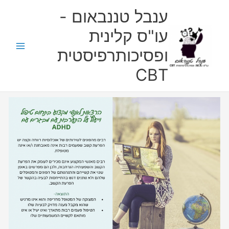
ילוג
ענבל טננבאום -
תוכן
עו"ס קלינית
ופסיכותרפיסטית
CBT