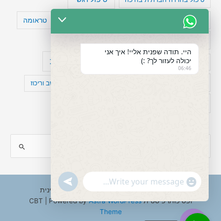
טעויות חשיבה
טיפול תרופתי להפרעת קשב
טראומה
כישלון
מיומנויות ניהוליות
מחקר
היי. תודה שפנית אליי! איך אני
יכולה לעזור לך? :)
עיצות
מפורסמים עם הפרעת קשב
סדר וארגון
06:46
פוביה
פוסט טראומה
קומורבידיות להפרעת קשב וריכוז
רגשות
תעסוקה
S
e
a
"+chaty_settings.lang.emoji_picker+"
undefined
WhatsApp
r
Copyright © 2026 ענבל טננבאום - עו"ס קלינית
Message
ופסיכותרפיסטית CBT | Powered by
Astra WordPress
c
Theme
h