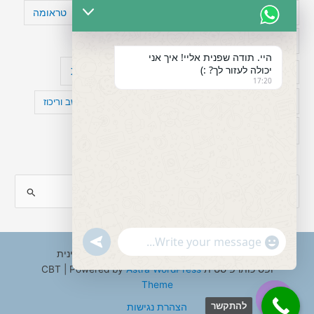
טעויות חשיבה
טיפול תרופתי להפרעת קשב
טראומה
כישלון
מיומנויות ניהוליות
מחקר
היי. תודה שפנית אליי! איך אני
יכולה לעזור לך? :)
עיצות
מפורסמים עם הפרעת קשב
סדר וארגון
17:20
פוביה
פוסט טראומה
קומורבידיות להפרעת קשב וריכוז
רגשות
תעסוקה
S
e
a
"+chaty_settings.lang.emoji_picker+"
undefined
WhatsApp
r
Copyright © 2026 ענבל טננבאום - עו"ס קלינית
Message
ופסיכותרפיסטית CBT | Powered by
Astra WordPress
c
Theme
h
להתקשר
הצהרת נגישות
f