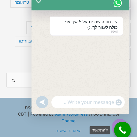
טעויות חשיבה
טיפול תרופתי להפרעת קשב
טראומה
כישלון
מיומנויות ניהוליות
מחקר
היי. תודה שפנית אליי! איך אני
יכולה לעזור לך? :)
עיצות
מפורסמים עם הפרעת קשב
סדר וארגון
15:41
פוביה
פוסט טראומה
קומורבידיות להפרעת קשב וריכוז
רגשות
תעסוקה
S
e
a
"+chaty_settings.lang.emoji_picker+"
undefined
WhatsApp
r
Copyright © 2026 ענבל טננבאום - עו"ס קלינית
Message
ופסיכותרפיסטית CBT | Powered by
Astra WordPress
c
Theme
h
להתקשר
הצהרת נגישות
f