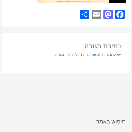
S
E
M
F
h
m
a
a
ar
ai
st
c
e
l
o
e
כתיבת תגובה
d
b
יש
להתחבר למערכת
כדי לכתוב תגובה.
o
o
n
o
k
חיפוש באתר