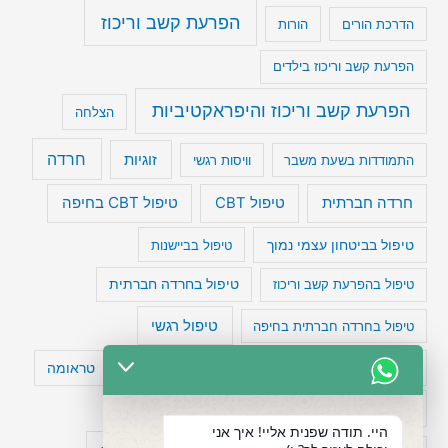
הפרעת קשב וריכוז
הדרכת הורים
הורות
הפרעת קשב וריכוז בילדים
הפרעת קשב וריכוז והיפראקטיביות
הצלחה
חרדה
זוגיות
התמודדות בשעת משבר
וויסות רגשי
טיפול CBT בחיפה
חרדה חברתית
טיפול CBT
טיפול בביטחון עצמי נמוך
טיפול בביישנות
טיפול בהפרעת קשב וריכוז
טיפול בחרדה חברתית
טיפול רגשי
טיפול בחרדה חברתית בחיפה
טעויות חשיבה
טיפול תרופתי להפרעת קשב
טראומה
כישלון
מיומנויות ניהוליות
מחקר
היי. תודה שפנית אליי! איך אני