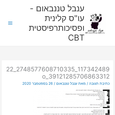
ילוג
ענבל טננבאום -
תוכן
עו"ס קלינית
ופסיכותרפיסטית
CBT
117342489_2748577608710335_22
39121285706863312_o
כתיבת תגובה
/ מאת
ענבל טננבאום
/
26 בספטמבר 2020