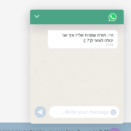
היי. תודה שפנית אליי! איך אני
יכולה לעזור לך? :)
11:52
"+chaty_settings.lang.emoji_picker+"
undefined
WhatsApp
Message