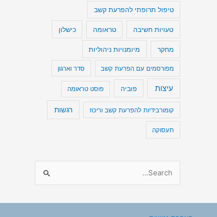
טיפול תרופתי להפרעת קשב
טעויות חשיבה
כישלון
טראומה
מיומנויות ניהוליות
מחקר
מפורסמים עם הפרעת קשב
סדר וארגון
עיצות
פוביה
פוסט טראומה
רגשות
קומורבידיות להפרעת קשב וריכוז
תעסוקה
S
e
a